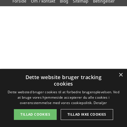
Forside
Om / kontakt
Blog
Sitemap
Betingelser
×
Dette website bruger tracking
cookies
Dette websted bruger cookies til at forbedre brugeroplevelsen. Ved
at bruge vores hjemmeside accepterer du alle cookies i
overensstemmelse med vores cookiepolitik.
Detaljer
TILLAD COOKIES
TILLAD IKKE COOKIES